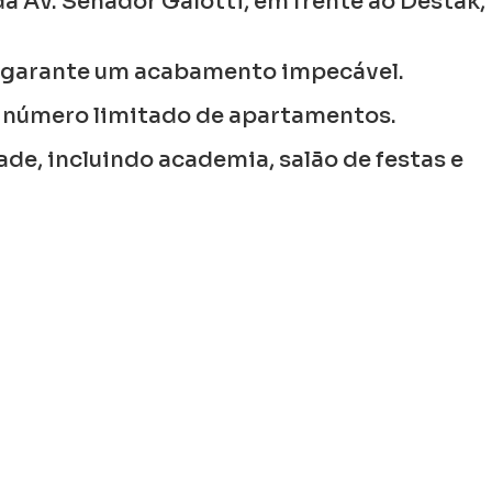
a Av. Senador Galotti, em frente ao Destak,
e garante um acabamento impecável.
 número limitado de apartamentos.
e, incluindo academia, salão de festas e