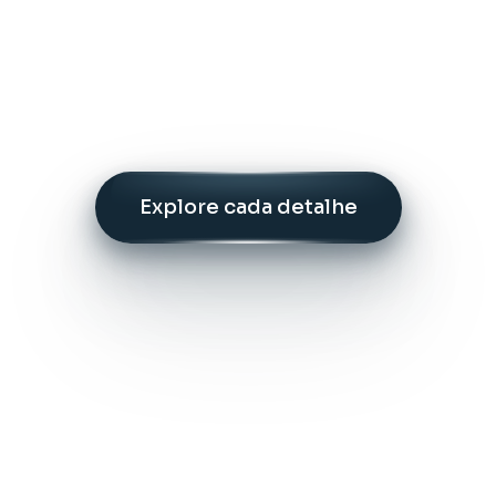
Explore cada detalhe