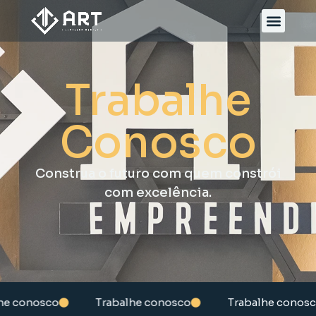
Trabalhe
Conosco
Construa o futuro com quem constrói
com excelência.
he conosco
Trabalhe conosco
Trabalhe conosc