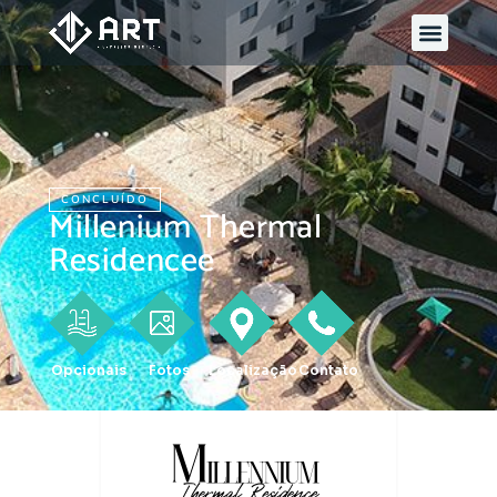
CONCLUÍDO
Millenium Thermal
Residencee
Opcionais
Fotos
Localização
Contato